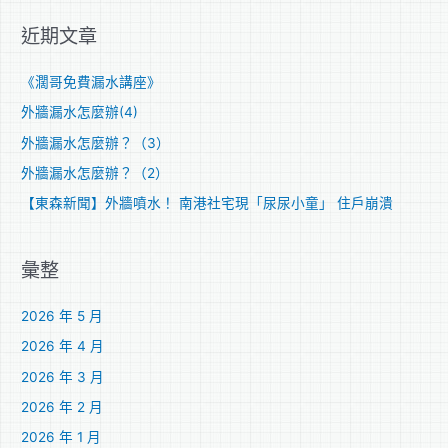
關
近期文章
鍵
字
《濶哥免費漏水講座》
:
外牆漏水怎麼辦(4)
外牆漏水怎麼辦？（3）
外牆漏水怎麼辦？（2）
【東森新聞】外牆噴水！ 南港社宅現「尿尿小童」 住戶崩潰
彙整
2026 年 5 月
2026 年 4 月
2026 年 3 月
2026 年 2 月
2026 年 1 月