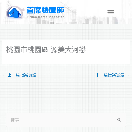
跳
至
主
要
內
容
桃園市桃園區 源美大河戀
←
上一篇接案實績
下一篇接案實績
→
搜
尋