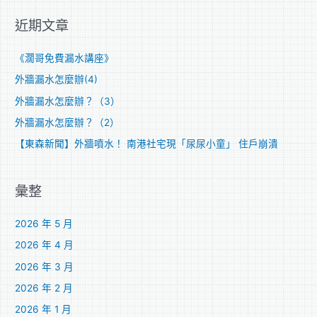
關
近期文章
鍵
字
《濶哥免費漏水講座》
:
外牆漏水怎麼辦(4)
外牆漏水怎麼辦？（3）
外牆漏水怎麼辦？（2）
【東森新聞】外牆噴水！ 南港社宅現「尿尿小童」 住戶崩潰
彙整
2026 年 5 月
2026 年 4 月
2026 年 3 月
2026 年 2 月
2026 年 1 月