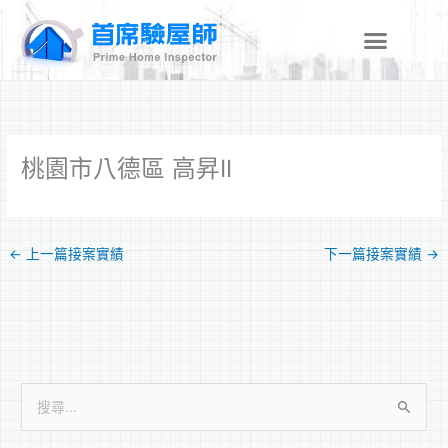
跳
至
主
要
內
容
桃園市八德區 高昇II
←
上一篇接案實績
下一篇接案實績
→
搜
尋