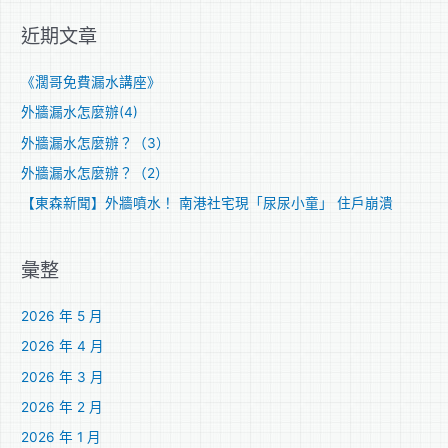
關
近期文章
鍵
字
《濶哥免費漏水講座》
:
外牆漏水怎麼辦(4)
外牆漏水怎麼辦？（3）
外牆漏水怎麼辦？（2）
【東森新聞】外牆噴水！ 南港社宅現「尿尿小童」 住戶崩潰
彙整
2026 年 5 月
2026 年 4 月
2026 年 3 月
2026 年 2 月
2026 年 1 月