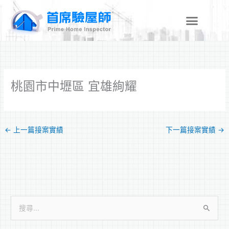
跳
至
主
要
內
容
桃園市中壢區 宜雄絢耀
←
上一篇接案實績
下一篇接案實績
→
搜
尋