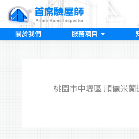
跳
至
主
要
內
關於我們
服務項目
容
桃園市中壢區 順儷米蘭