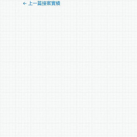
←
上一篇接案實績