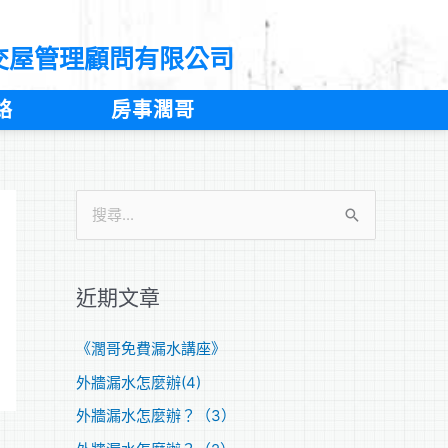
交屋管理顧問有限公司
絡
房事濶哥
搜
尋
關
近期文章
鍵
字
《濶哥免費漏水講座》
:
外牆漏水怎麼辦(4)
外牆漏水怎麼辦？（3）