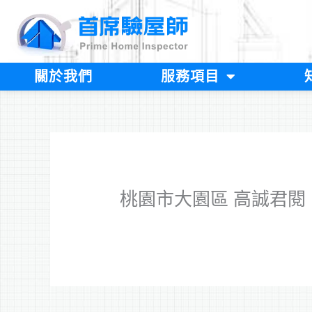
跳
至
主
要
內
關於我們
服務項目
容
桃園市大園區 高誠君閱