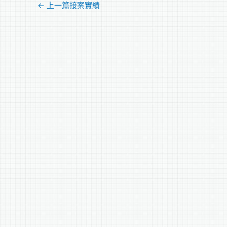
←
上一篇接案實績