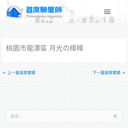
跳
至
主
要
內
容
桃園市龍潭區 月光の樺樺
←
上一篇接案實績
下一篇接案實績
→
搜
尋