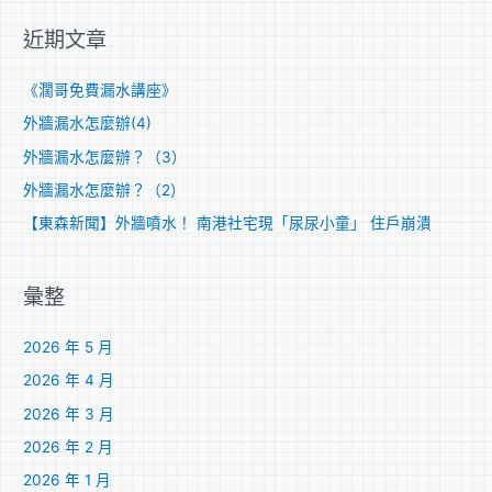
關
近期文章
鍵
字
《濶哥免費漏水講座》
:
外牆漏水怎麼辦(4)
外牆漏水怎麼辦？（3）
外牆漏水怎麼辦？（2）
【東森新聞】外牆噴水！ 南港社宅現「尿尿小童」 住戶崩潰
彙整
2026 年 5 月
2026 年 4 月
2026 年 3 月
2026 年 2 月
2026 年 1 月