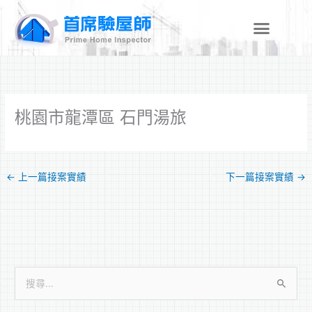
跳
至
主
要
內
容
桃園市龍潭區 石門湯旅
←
上一篇接案實績
下一篇接案實績
→
搜
尋