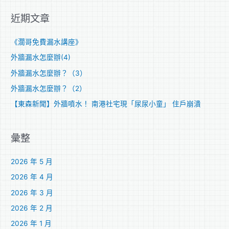
關
近期文章
鍵
字
《濶哥免費漏水講座》
:
外牆漏水怎麼辦(4)
外牆漏水怎麼辦？（3）
外牆漏水怎麼辦？（2）
【東森新聞】外牆噴水！ 南港社宅現「尿尿小童」 住戶崩潰
彙整
2026 年 5 月
2026 年 4 月
2026 年 3 月
2026 年 2 月
2026 年 1 月