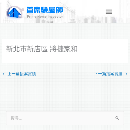
跳
至
主
要
內
容
新北市新店區 將捷家和
←
上一篇接案實績
下一篇接案實績
→
搜
尋