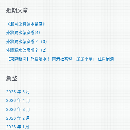
關
近期文章
鍵
字
《濶哥免費漏水講座》
:
外牆漏水怎麼辦(4)
外牆漏水怎麼辦？（3）
外牆漏水怎麼辦？（2）
【東森新聞】外牆噴水！ 南港社宅現「尿尿小童」 住戶崩潰
彙整
2026 年 5 月
2026 年 4 月
2026 年 3 月
2026 年 2 月
2026 年 1 月