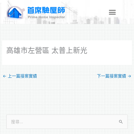
跳
至
主
要
內
容
高雄市左營區 太普上新光
←
上一篇接案實績
下一篇接案實績
→
搜
尋