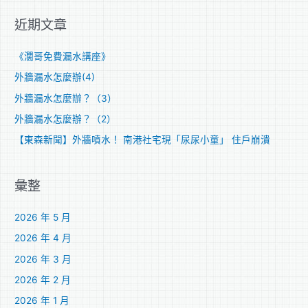
關
近期文章
鍵
字
《濶哥免費漏水講座》
:
外牆漏水怎麼辦(4)
外牆漏水怎麼辦？（3）
外牆漏水怎麼辦？（2）
【東森新聞】外牆噴水！ 南港社宅現「尿尿小童」 住戶崩潰
彙整
2026 年 5 月
2026 年 4 月
2026 年 3 月
2026 年 2 月
2026 年 1 月