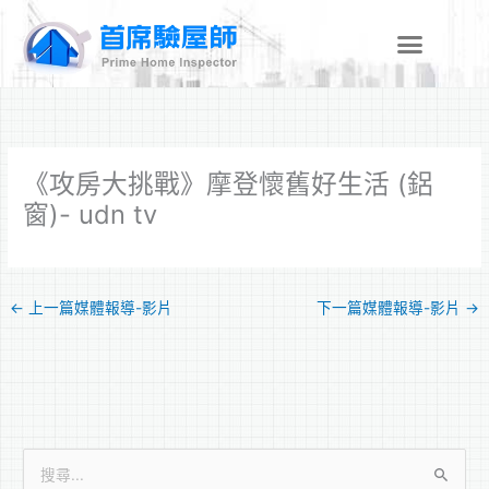
跳
至
主
要
內
容
《攻房大挑戰》摩登懷舊好生活 (鋁
窗)- udn tv
←
上一篇媒體報導-影片
下一篇媒體報導-影片
→
搜