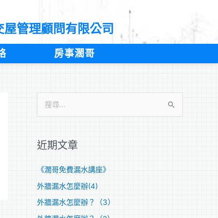
交屋管理顧問有限公司
絡
房事濶哥
搜
尋
關
近期文章
鍵
字
《濶哥免費漏水講座》
:
外牆漏水怎麼辦(4)
外牆漏水怎麼辦？（3）