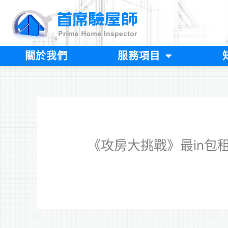
跳
至
主
要
內
關於我們
服務項目
容
《攻房大挑戰》最in包租宅