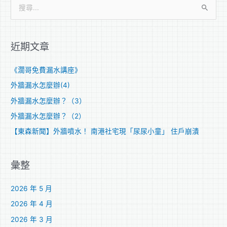
搜
尋
關
近期文章
鍵
字
《濶哥免費漏水講座》
:
外牆漏水怎麼辦(4)
外牆漏水怎麼辦？（3）
外牆漏水怎麼辦？（2）
【東森新聞】外牆噴水！ 南港社宅現「尿尿小童」 住戶崩潰
彙整
2026 年 5 月
2026 年 4 月
2026 年 3 月