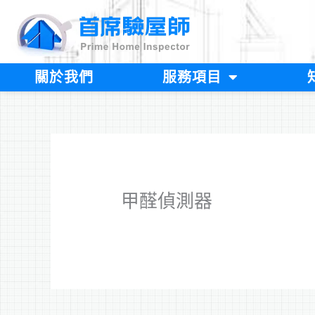
跳
至
主
要
內
關於我們
服務項目
容
甲醛偵測器​