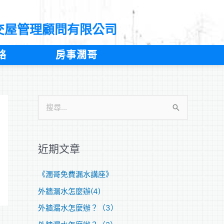
交屋管理顧問有限公司
絡
房事濶哥
搜
尋
關
近期文章
鍵
字
《濶哥免費漏水講座》
:
外牆漏水怎麼辦(4)
外牆漏水怎麼辦？（3）